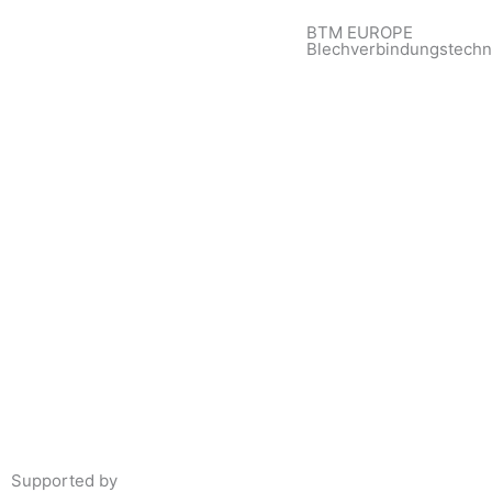
BTM EUROPE
Blechverbindungstech
Supported by
woogency | B2B WooCommerce