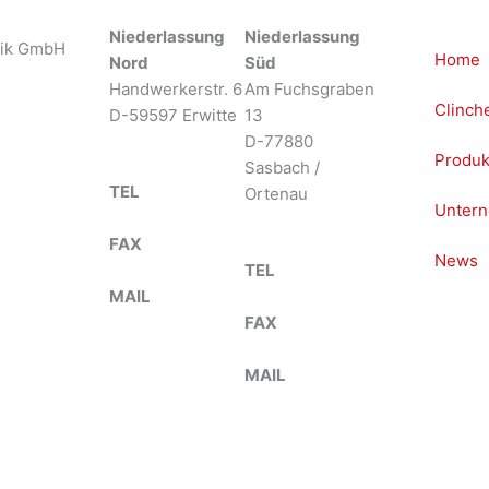
Niederlassung
Niederlassung
nik GmbH
Home
Nord
Süd
Handwerkerstr. 6
Am Fuchsgraben
Clinch
D-59597 Erwitte
13
D-77880
Produk
Sasbach /
TEL
+49 2943
Ortenau
Unter
9790-0
FAX
+49 2943
News
9790-90
TEL
+49 7841
MAIL
info@btm-
68136-0
europe.de
FAX
+49 7841
68136-25
MAIL
info@btm-
europe.de