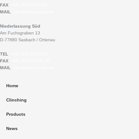
FAX
+49 2943 9790-90
MAIL
info@btm-europe.de
Niederlassung Süd
Am Fuchsgraben 13
D-77880 Sasbach / Ortenau
TEL
+49 7841 68136-0
FAX
+49 7841 68136-25
MAIL
info@btm-europe.de
Home
Clinching
Products
News