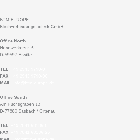
BTM EUROPE
Blechverbindungstechnik GmbH
Office North
Handwerkerstr. 6
D-59597 Erwitte
TEL
+49 2943 9790-0
FAX
+49 2943 9790-90
MAIL
info@btm-europe.de
Office South
Am Fuchsgraben 13
D-77880 Sasbach / Ortenau
TEL
+49 7841 68136-0
FAX
+49 7841 68136-25
MAIL
info@btm-europe.de