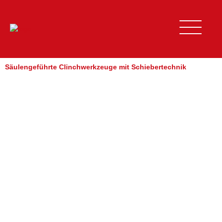
Zum
Inhalt
springen
Säulengeführte Clinchwerkzeuge mit Schiebertechnik