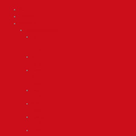
Home
Clinchen
Produkte
Clinchwerkzeuge
Tog-
L-
Loc®
V-
Loc®
Lance-
N-
Loc®
Oval-
Loc®
Multi-
Loc®
Cavity-
Loc®
Fixed-