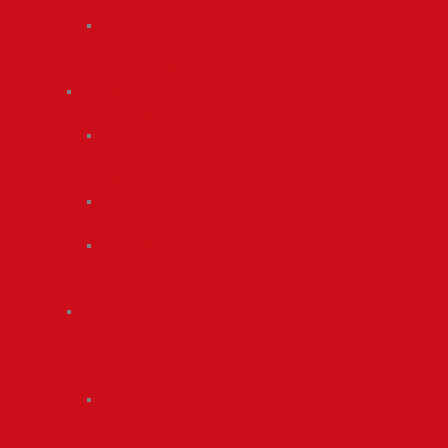
Loc®
Werkzeughalter
&
Zubehörteile
Mobile
Clinchzangen
pneumatisch
betriebene
Clinchzangen
Akkubetriebene
Clinchzangen
hydraulisch
betriebene
Clinchzangen
C-
Bügel
und
Pressengestelle
Maschinen-
und
Roboterzangen