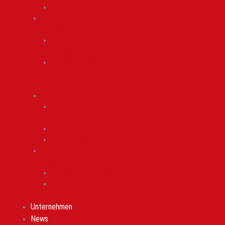
Stand- & Tischgeräte
Stanzwerkzeuge & -
anlagen
Stanzwerkzeuge im
Anlagenbau
Mobile Geräte zum
Stanzen, Schneiden,
Prägen
Spann- & Greiftechnik
Pneumatische
Kraftspanner
Unterbauspanner
Pneumatikgreifer
Kundenspezifischer
Anlagenbau
Automation Clinchen
Automation
Funktionselemente
Unternehmen
News