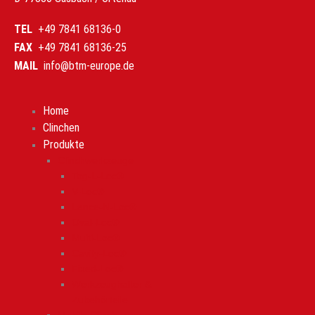
TEL
+49 7841 68136-0
FAX
+49 7841 68136-25
MAIL
info@btm-europe.de
Home
Clinchen
Produkte
Clinchwerkzeuge
Tog-L-Loc®
V-Loc®
Lance-N-Loc®
Oval-Loc®
Multi-Loc®
Cavity-Loc®
Fixed-Loc®
Werkzeughalter &
Zubehörteile