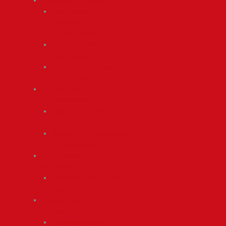
Mobile Clinchzangen
pneumatisch
betriebene
Clinchzangen
Akkubetriebene
Clinchzangen
hydraulisch betriebene
Clinchzangen
C-Bügel und
Pressengestelle
Maschinen- und
Roboterzangen
Säulenführungsgestelle
& Clinchbügel
Funktionselemente
verarbeiten
Einbringen von Muttern
und Bolzen
Pressensysteme und
Antriebe
Kniehebelpressen