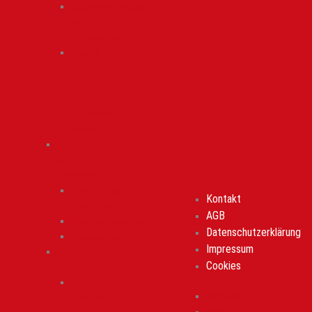
Stanzwerkzeuge
im
Anlagenbau
Mobile
Geräte
zum
Stanzen,
Schneiden,
Prägen
Spann-
&
Greiftechnik
Pneumatische
Kontakt
Kraftspanner
AGB
Unterbauspanner
Datenschutzerklärung
Pneumatikgreifer
Impressum
Kundenspezifischer
Cookies
Anlagenbau
Automation
Kontakt
Clinchen
AGB