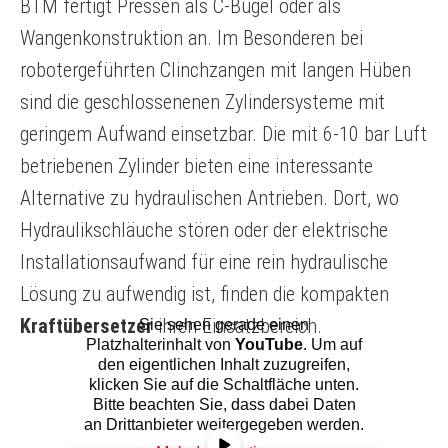
BTM fertigt Pressen als C-Bügel oder als
Wangenkonstruktion an. Im Besonderen bei
robotergeführten Clinchzangen mit langen Hüben
sind die geschlossenenen Zylindersysteme mit
geringem Aufwand einsetzbar. Die mit 6-10 bar Luft
betriebenen Zylinder bieten eine interessante
Alternative zu hydraulischen Antrieben. Dort, wo
Hydraulikschläuche stören oder der elektrische
Installationsaufwand für eine rein hydraulische
Lösung zu aufwendig ist, finden die kompakten
Kraftübersetzer
ihren Einsatzbereich.
Sie sehen gerade einen
Platzhalterinhalt von
YouTube
. Um auf
den eigentlichen Inhalt zuzugreifen,
klicken Sie auf die Schaltfläche unten.
Bitte beachten Sie, dass dabei Daten
an Drittanbieter weitergegeben werden.