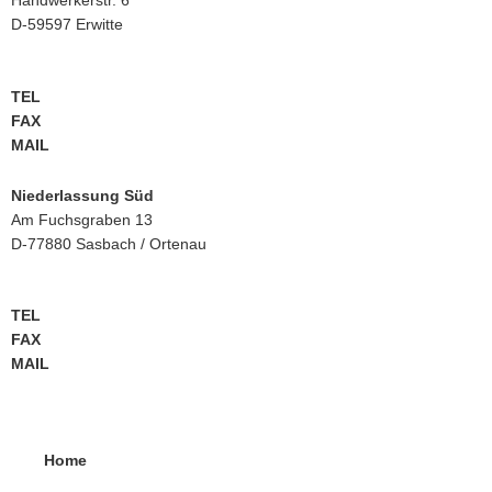
Handwerkerstr. 6
D-59597 Erwitte
TEL
+49 2943 9790-0
FAX
+49 2943 9790-90
MAIL
info@btm-europe.de
Niederlassung Süd
Am Fuchsgraben 13
D-77880 Sasbach / Ortenau
TEL
+49 7841 68136-0
FAX
+49 7841 68136-25
MAIL
info@btm-europe.de
Home